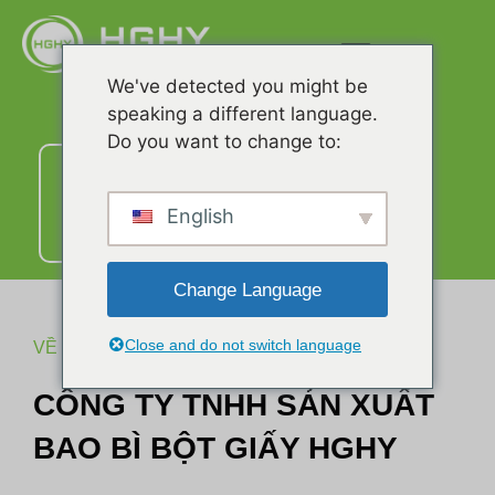
We've detected you might be
speaking a different language.
Do you want to change to:
Liên
hệ
với
English
chúng
tôi
Change Language
Close and do not switch language
VỀ CHÚNG TÔI
CÔNG TY TNHH SẢN XUẤT
BAO BÌ BỘT GIẤY HGHY