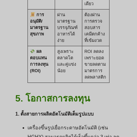
เดียว
การ
ผ่าน
ต้องผ่าน
อนุมัติ/
มาตรฐาน
การตรวจ
มาตรฐาน
บรรจุภัณฑ์
สอบสาร
สุขภาพ
อาหารได้
เคมีตกค้าง
ง่าย
ที่เข้มงวด
ผล
สูงเพราะ
ROI ลดลง
ตอบแทน
ตลาดโต
เพราะยอด
การลงทุน
และคู่แข่ง
ขายลดตาม
(ROI)
น้อย
มาตรการ
ลดพลาสติก
5. โอกาสการลงทุน
1. ตั้งสายการผลิตอัตโนมัติเต็มรูปแบบ
เครื่องขึ้นรูปเยื่อกระดาษอัตโนมัติ (เช่น
HGHY) สามารถผลิตได้เร็วขึ้นกว่า 3 เท่า ลด