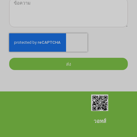
ส่ง
วอทส์