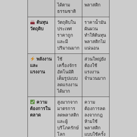
ได้ตาม
พลาสติก
ธรรมชาติ
ต้นทุน
วัตถุดิบใน
ราคาน้ำมัน
วัตถุดิบ
ประเทศ
ผันผวน
ราคาถูก
ทำให้ต้นทุน
และมี
พลาสติกไม่
ปริมาณมาก
แน่นอน
พลังงาน
ใช้
ส่วนใหญ่ยัง
และ
เครื่องจักร
ต้องใช้
แรงงาน
อัตโนมัติ
แรงงาน
เต็มรูปแบบ
จำนวนมาก
ลดแรงงาน
ได้มาก
ความ
สูงมากจาก
ความ
ต้องการใน
มาตรการ
ต้องการลด
ตลาด
ลดพลาสติก
ลงจากกฎ
และผู้
ห้ามใช้
บริโภครักษ์
พลาสติก
โลก
แบบใช้ครั้ง