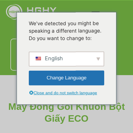
We've detected you might be
speaking a different language.
Do you want to change to:
Liên
hệ
với
English
chúng
tôi
Change Language
Close and do not switch language
Máy ép bột giấy
Máy Đóng Gói Khuôn Bột
Giấy ECO