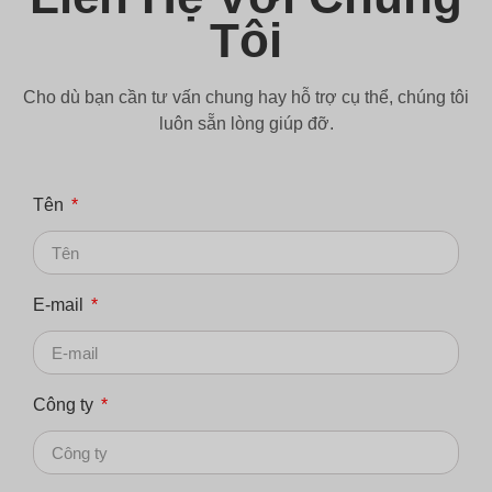
Tôi
Cho dù bạn cần tư vấn chung hay hỗ trợ cụ thể, chúng tôi
luôn sẵn lòng giúp đỡ.
Tên
E-mail
Công ty