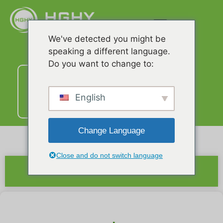
We've detected you might be
speaking a different language.
Do you want to change to:
Liên
hệ
với
English
chúng
tôi
Change Language
Close and do not switch language
Bản tóm tắt