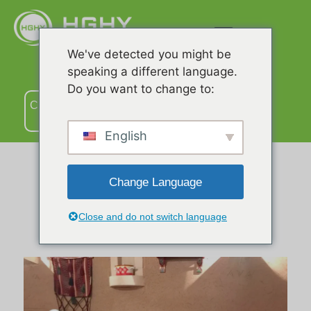
We've detected you might be
speaking a different language.
Do you want to change to:
Связаться
с нами
English
Change Language
Наши Клиенты
Close and do not switch language
Наши клиенты со всего мира