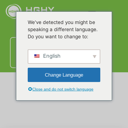
We've detected you might be
speaking a different language.
Do you want to change to:
Liên
hệ
với
English
chúng
tôi
Change Language
Close and do not switch language
Liên Hệ Với Chúng Tôi