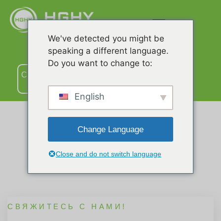
We've detected you might be
speaking a different language.
Do you want to change to:
Связаться
с нами
English
Change Language
Связаться С Нами
Close and do not switch language
СВЯЖИТЕСЬ С НАМИ!